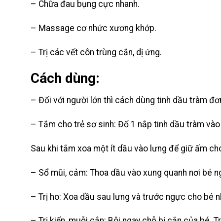
– Chữa đau bụng cực nhanh.
– Massage cơ nhức xương khớp.
– Trị các vết côn trùng cắn, dị ứng.
Cách dùng:
– Đối với người lớn thì cách dùng tinh dầu tràm đơn
– Tắm cho trẻ sơ sinh: Đổ 1 nắp tinh dầu tràm và
Sau khi tắm xoa một ít dầu vào lưng để giữ ấm cho
– Sổ mũi, cảm: Thoa dầu vào xung quanh nơi bé n
– Trị ho: Xoa dầu sau lưng và trước ngực cho bé
– Trị kiến, muỗi cắn: Bôi ngay chỗ bị cắn của bé. Tr