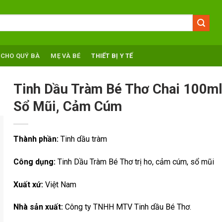
 CHO QUÝ BÀ
MẸ VÀ BÉ
THIẾT BỊ Y TẾ
Tinh Dầu Tràm Bé Thơ Chai 100ml 
Sổ Mũi, Cảm Cúm
Thành phần:
Tinh dầu tràm
Công dụng:
Tinh Dầu Tràm Bé Thơ trị ho, cảm cúm, sổ mũi
Xuất xứ:
Việt Nam
Nhà sản xuất:
Công ty TNHH MTV Tinh dầu Bé Thơ.