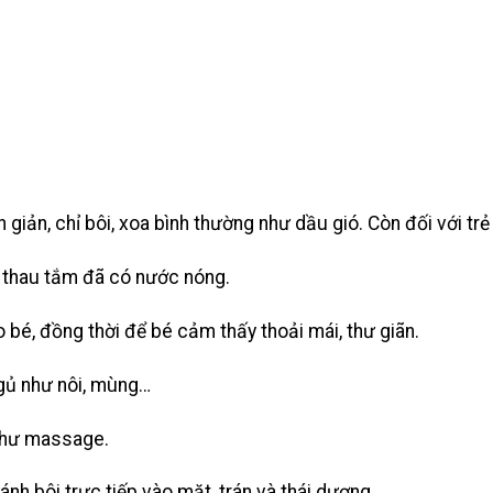
 giản, chỉ bôi, xoa bình thường như dầu gió. Còn đối với tr
o thau tắm đã có nước nóng.
 bé, đồng thời để bé cảm thấy thoải mái, thư giãn.
gủ như nôi, mùng…
 như massage.
ánh bôi trực tiếp vào mặt, trán và thái dương.