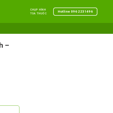
CHỤP HÌNH
Hotline 096 2231496
TOA THUỐC
h –