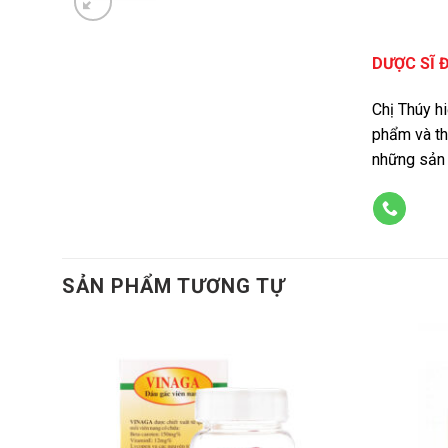
DƯỢC SĨ 
Chị Thúy h
phẩm và th
những sản 
SẢN PHẨM TƯƠNG TỰ