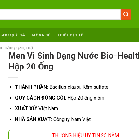
 CHO QUÝ BÀ
MẸ VÀ BÉ
THIẾT BỊ Y TẾ
c năng gan, mật
Men Vi Sinh Dạng Nước Bio-Healt
Hộp 20 Ống
THÀNH PHẦN:
Bacillus clausi, Kẽm sulfate
QUY CÁCH ĐÓNG GÓI:
Hộp 20 ống x 5ml
XUẤT XỨ:
Việt Nam
NHÀ SẢN XUẤT:
Công ty Nam Việt
THƯƠNG HIỆU UY TÍN 25 NĂM