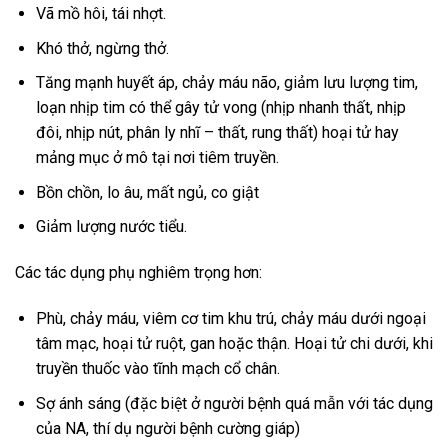
Vã mồ hôi, tái nhợt.
Khó thở, ngừng thở.
Tăng mạnh huyết áp, chảy máu não, giảm lưu lượng tim,
loạn nhịp tim có thể gây tử vong (nhịp nhanh thất, nhịp
đôi, nhịp nút, phân ly nhĩ – thất, rung thất) hoại tử hay
mảng mục ở mô tại nơi tiêm truyền.
Bồn chồn, lo âu, mất ngủ, co giật
Giảm lượng nước tiểu.
Các tác dụng phụ nghiêm trọng hơn:
Phù, chảy máu, viêm cơ tim khu trú, chảy máu dưới ngoại
tâm mạc, hoại tử ruột, gan hoặc thận. Hoại tử chi dưới, khi
truyền thuốc vào tĩnh mạch cổ chân.
Sợ ánh sáng (đặc biệt ở người bệnh quá mẫn với tác dụng
của NA, thí dụ người bệnh cường giáp)