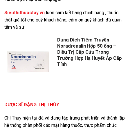
Sieuthithuoctay.vn
luôn cam kết hàng chính hãng , thuốc
thật giá tốt cho quý khách hàng, cảm ơn quý khách đã quan
tâm và sử
Dung Dịch Tiêm Truyền
Noradrenalin Hộp 50 ống –
Điều Trị Cấp Cứu Trong
Trường Hợp Hạ Huyết Áp Cấp
Tính
Giá
Giá
gốc
hiện
là:
tại
1,500,000 ₫.
là:
1,450,000 ₫.
DƯỢC SĨ ĐẶNG THỊ THÚY
Chị Thúy hiện tại đã và đang tập trung phát triển và thành lập
hệ thống phân phối các mặt hàng thuốc, thực phẩm chức