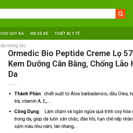
 CHO QUÝ BÀ
MẸ VÀ BÉ
THIẾT BỊ Y TẾ
, da móng tóc
Ormedic Bio Peptide Creme Lọ 57
Kem Dưỡng Cân Bằng, Chống Lão 
Da
Thành Phần
: chiết xuất từ Aloe barbadensis, dầu Olea, t
trà, vitamin A, E,,…..
Công Dụng
: Làm chậm và ngăn ngừa quá trình oxy hóa 
trong da, giúp da luôn săn chắc, đàn hồi, hạn chế nếp nhăn
sậm màu như nám, tàn nhang,…