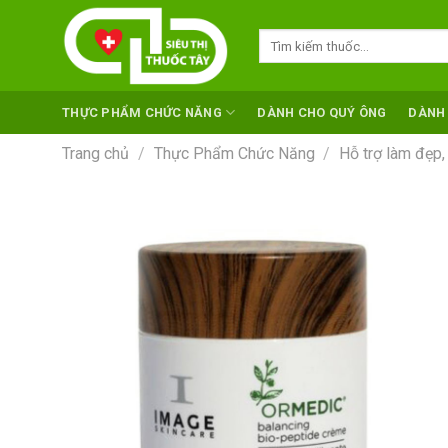
Skip
to
Tìm
kiếm:
content
THỰC PHẨM CHỨC NĂNG
DÀNH CHO QUÝ ÔNG
DÀNH
Trang chủ
/
Thực Phẩm Chức Năng
/
Hỗ trợ làm đẹp