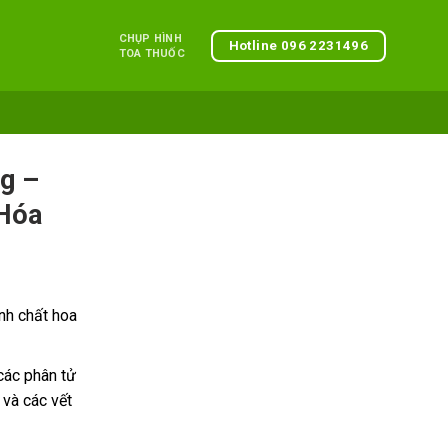
CHỤP HÌNH
Hotline 096 2231496
TOA THUỐC
g –
Hóa
inh chất hoa
các phân tử
 và các vết