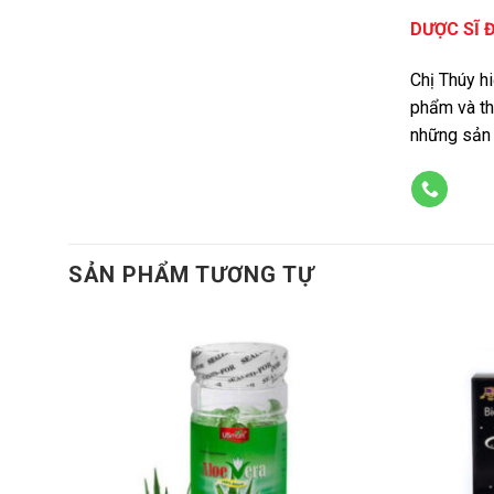
DƯỢC SĨ 
Chị Thúy h
phẩm và th
những sản 
SẢN PHẨM TƯƠNG TỰ