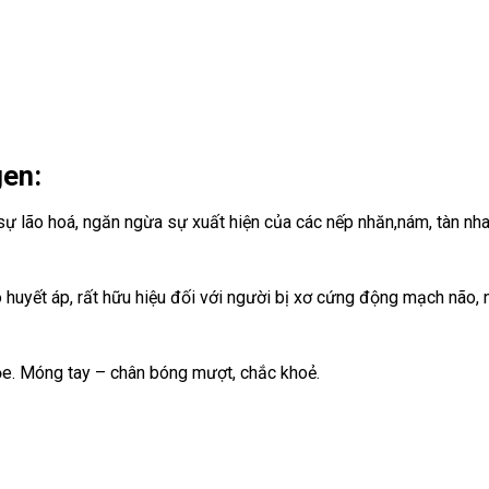
en:
a sự lão hoá, ngăn ngừa sự xuất hiện của các nếp nhăn,nám, tàn nh
yết áp, rất hữu hiệu đối với người bị xơ cứng động mạch não, nh
ỏe. Móng tay – chân bóng mượt, chắc khoẻ.