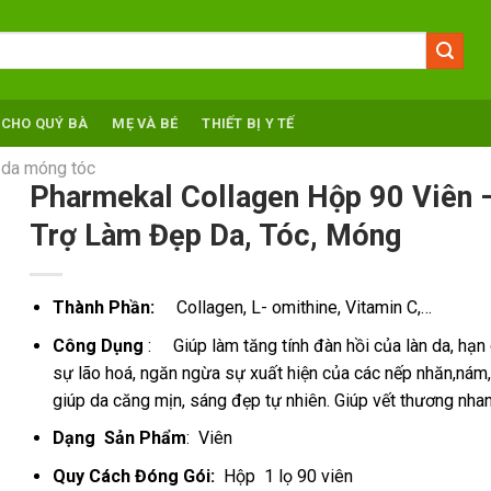
 CHO QUÝ BÀ
MẸ VÀ BÉ
THIẾT BỊ Y TẾ
, da móng tóc
Pharmekal Collagen Hộp 90 Viên 
Trợ Làm Đẹp Da, Tóc, Móng
Thành Phần:
Collagen,
L- omithine,
Vitamin C,…
Công Dụng
:
Giúp làm tăng tính đàn hồi của làn da, hạn 
sự lão hoá, ngăn ngừa sự xuất hiện của các nếp nhăn,nám,
giúp da căng mịn, sáng đẹp tự nhiên.
Giúp vết thương nhan
Dạng Sản Phẩm
: Viên
Quy Cách Đóng Gói:
Hộp 1 lọ 90 viên