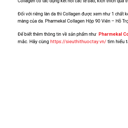
Collagen có tác dụng kết nối các tế bào, kích thích quá t
Đối với riêng làn da thì Collagen được xem như 1 chất k
màng của da. Pharmekal Collagen Hộp 90 Viên – Hỗ T
Để biết thêm thông tin về sản phẩm như
Pharmekal Co
mắc. Hãy cùng
https://sieuthithuoctay.vn/
tìm hiểu 