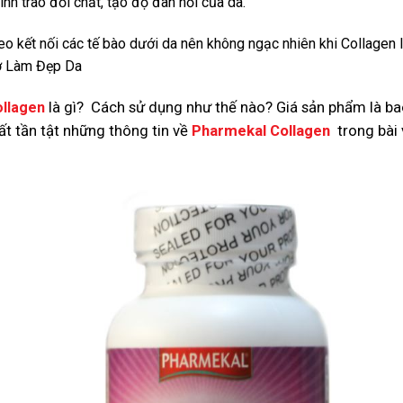
rình trao đổi chất, tạo độ đàn hồi của da.
eo kết nối các tế bào dưới da nên không ngạc nhiên khi Collagen 
rợ Làm Đẹp Da
là gì? Cách sử dụng như thế nào? Giá sản phẩm là ba
llagen
tất tần tật những thông tin về
Pharmekal Collagen
trong bài