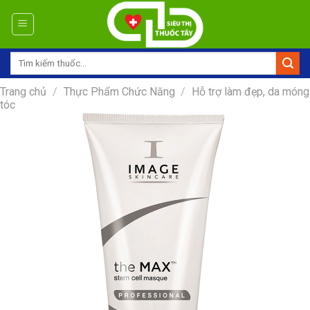
Skip
to
content
Tìm
kiếm:
Trang chủ
/
Thực Phẩm Chức Năng
/
Hỗ trợ làm đẹp, da móng
tóc