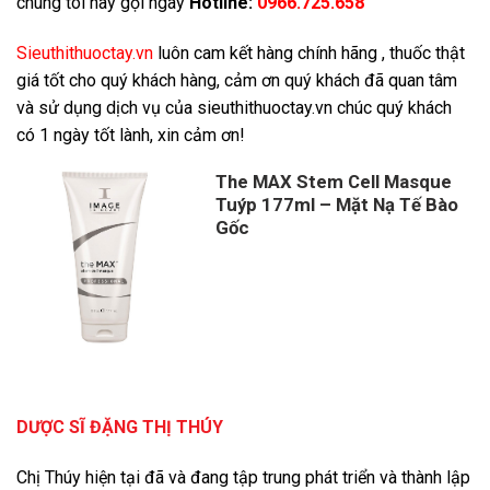
chúng tôi hãy gọi ngay
Hotline:
0966.725.658
Sieuthithuoctay.vn
luôn cam kết hàng chính hãng , thuốc thật
giá tốt cho quý khách hàng, cảm ơn quý khách đã quan tâm
và sử dụng dịch vụ của sieuthithuoctay.vn chúc quý khách
có 1 ngày tốt lành, xin cảm ơn!
The MAX Stem Cell Masque
Tuýp 177ml – Mặt Nạ Tế Bào
Gốc
DƯỢC SĨ ĐẶNG THỊ THÚY
Chị Thúy hiện tại đã và đang tập trung phát triển và thành lập