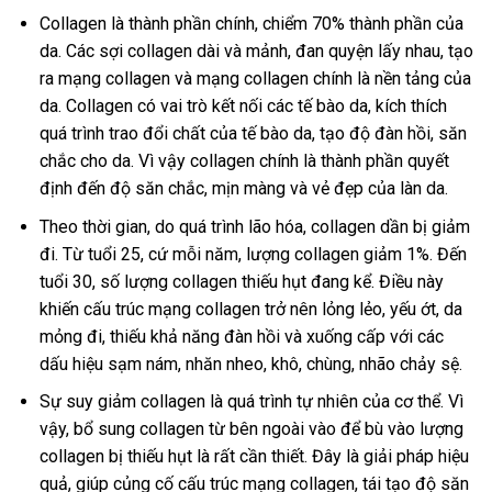
Collagen là thành phần chính, chiểm 70% thành phần của
da. Các sợi collagen dài và mảnh, đan quyện lấy nhau, tạo
ra mạng collagen và mạng collagen chính là nền tảng của
da. Collagen có vai trò kết nối các tế bào da, kích thích
quá trình trao đổi chất của tế bào da, tạo độ đàn hồi, săn
chắc cho da. Vì vậy collagen chính là thành phần quyết
định đến độ săn chắc, mịn màng và vẻ đẹp của làn da.
Theo thời gian, do quá trình lão hóa, collagen dần bị giảm
đi. Từ tuổi 25, cứ mỗi năm, lượng collagen giảm 1%. Đến
tuổi 30, số lượng collagen thiếu hụt đang kể. Điều này
khiến cấu trúc mạng collagen trở nên lỏng lẻo, yếu ớt, da
mỏng đi, thiếu khả năng đàn hồi và xuống cấp với các
dấu hiệu sạm nám, nhăn nheo, khô, chùng, nhão chảy sệ.
Sự suy giảm collagen là quá trình tự nhiên của cơ thể. Vì
vậy, bổ sung collagen từ bên ngoài vào để bù vào lượng
collagen bị thiếu hụt là rất cần thiết. Đây là giải pháp hiệu
quả, giúp củng cố cấu trúc mạng collagen, tái tạo độ săn