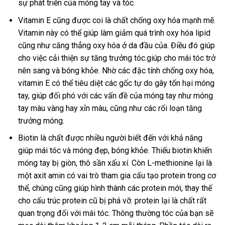
sự phát triển của móng tay và tóc.
Vitamin E cũng được coi là chất chống oxy hóa mạnh mẽ.
Vitamin này có thể giúp làm giảm quá trình oxy hóa lipid
cũng như căng thẳng oxy hóa ở da đầu của. Điều đó giúp
cho việc cải thiện sự tăng trưởng tóc.giúp cho mái tóc trở
nên sang và bóng khỏe. Nhờ các đặc tính chống oxy hóa,
vitamin E có thể tiêu diệt các gốc tự do gây tổn hại móng
tay, giúp đối phó với các vấn đề của móng tay như móng
tay màu vàng hay xỉn màu, cũng như các rối loạn tăng
trưởng móng.
Biotin là chất được nhiều người biết đến với khả năng
giúp mái tóc và móng đẹp, bóng khỏe. Thiếu biotin khiến
móng tay bị giòn, thô sần xấu xí. Còn L-methionine lại là
một axit amin có vai trò tham gia cấu tạo protein trong cơ
thể, chúng cũng giúp hình thành các protein mới, thay thế
cho cấu trúc protein cũ bị phá vỡ. protein lại là chất rất
quan trọng đối với mái tóc. Thông thường tóc của bạn sẽ