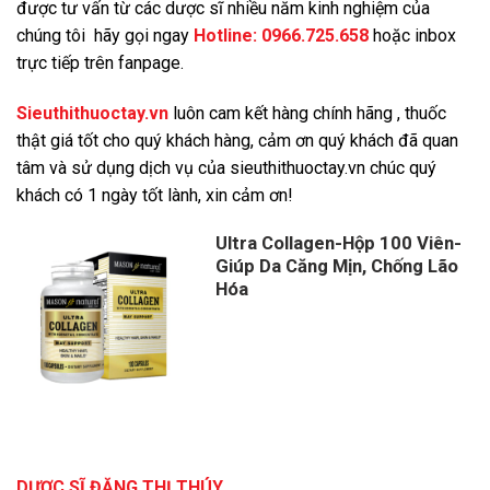
được tư vấn từ các dược sĩ nhiều năm kinh nghiệm của
chúng tôi hãy gọi ngay
Hotline:
0966.725.658
hoặc inbox
trực tiếp trên fanpage.
Sieuthithuoctay.vn
luôn cam kết hàng chính hãng , thuốc
thật giá tốt cho quý khách hàng, cảm ơn quý khách đã quan
tâm và sử dụng dịch vụ của sieuthithuoctay.vn chúc quý
khách có 1 ngày tốt lành, xin cảm ơn!
Ultra Collagen-Hộp 100 Viên-
Giúp Da Căng Mịn, Chống Lão
Hóa
Giá
Giá
gốc
hiện
là:
tại
750,000 ₫.
là:
690,000 ₫.
DƯỢC SĨ ĐẶNG THỊ THÚY