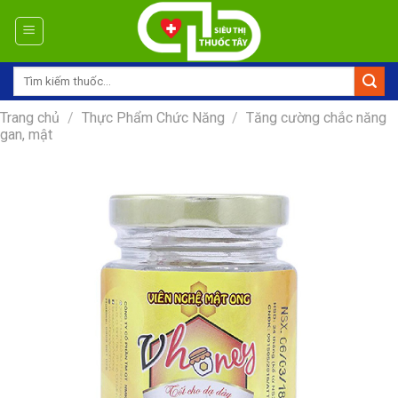
Skip
to
content
Tìm
kiếm:
Trang chủ
/
Thực Phẩm Chức Năng
/
Tăng cường chắc năng
gan, mật