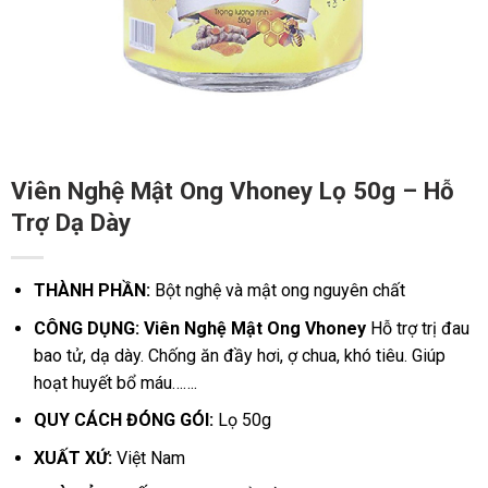
Viên Nghệ Mật Ong Vhoney Lọ 50g – Hỗ
Trợ Dạ Dày
THÀNH PHẦN:
B
ột nghệ và mật ong nguyên chất
CÔNG DỤNG: Viên Nghệ Mật Ong Vhoney
Hỗ trợ trị đau
bao tử, dạ dày.
Chống ăn đầy hơi, ợ chua, khó tiêu.
Giúp
hoạt huyết bổ máu…….
QUY CÁCH ĐÓNG GÓI:
Lọ 50g
XUẤT XỨ:
Việt Nam