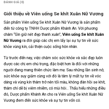
ĐÁNH GIÁ (0)
Giới thiệu về Viên uống Se khít Xuân Nữ Vương
Sản phẩm Viên uống Se khít Xuân Nữ Vương là sản phẩm
đến từ công ty TNHH Dược phẩm Khánh An. Với phương
châm “Gìn giữ nét đẹp thanh xuân”,
Viên uống Se khít Xuân
Nữ Vương
ra đời giúp các chị em lấy lại sự tự tin về sức
khỏe vùng kín, cải thiện cuộc sống hôn nhân.
Từ trước đến nay, việc chăm sóc sức khỏe và sắc đẹp luôn
được các chị em chú trọng, đặc biệt hơn là đối với những
người đang mang thiên chức làm mẹ. Sau những lần sinh nở,
sức khỏe suy giảm cùng với đó là tâm lý mất tự tin về vóc
dáng và vùng kín thâm trở nên tối màu, không đàn hồi se khít,
thâm chí dễ bị viêm nhiễm, có mùi hôi… Thấu hiểu những điều
đó, Dược phẩm Khánh An cho ra Viên uống Se khít Xuân Nữ
Vương đem đến sức khỏe và sự tự tin vốn có.