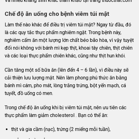
Và nhiều kháng sinh khác tham khảo tại trang
thuocthat.com
Chế độ ăn uống cho bệnh viêm túi mật
Làm thế nào khác để điều trị viêm túi mật? Ngay từ đầu, đó
là các quy tắc thực phẩm nghiêm ngặt. Trong bệnh này,
nghiêm cấm ăn một lượng lớn chất béo bão hòa, vì vậy tuyệt
đối nói không với bánh mì kẹp thịt, khoai tây chiên, thịt chiên
và các loại thực phẩm chiên khác, cũng như thịt hun khói.
Cần tăng một số bữa ăn (lên đến 4 – 6 lần), vì điều này sẽ
cải thiện lưu lượng mật. Nên làm phong phú thức ăn bằng
bánh mì cám, pho mát, lòng trắng trứng, bột yến mạch, cá
tuyết, đồ uống có men.
Trong chế độ ăn uống khi bị viêm túi mật, nên ưu tiên các
thực phẩm làm giảm cholesterol . Bạn có thể ăn:
thịt và gia cầm (nạc), trứng (2 miếng mỗi tuần),