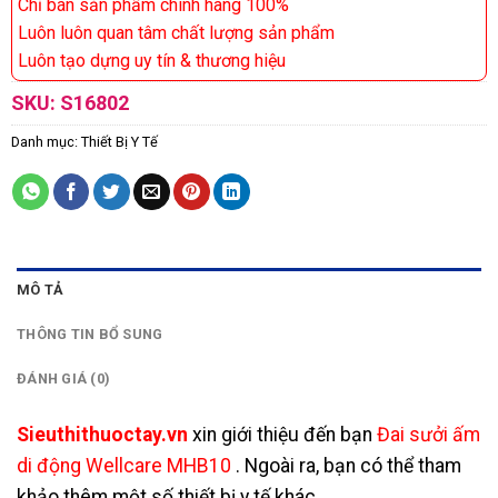
Chỉ bán sản phẩm chính hãng 100%
Luôn luôn quan tâm chất lượng sản phẩm
Luôn tạo dựng uy tín & thương hiệu
SKU:
S16802
Danh mục:
Thiết Bị Y Tế
MÔ TẢ
THÔNG TIN BỔ SUNG
ĐÁNH GIÁ (0)
Sieuthithuoctay.vn
xin giới thiệu đến bạn
Đai sưởi ấm
di động Wellcare MHB10
. Ngoài ra, bạn có thể tham
khảo thêm một số
thiết bị y tế
khác.