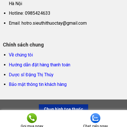
Hà Nội
Hotline: 0985424633
Email:
hotro.sieuthithuoctay@gmail.com
Chính sách chung
Về chúng tôi
Hướng dẫn đặt hàng thanh toán
Dược sĩ Đặng Thị Thúy
Bảo mật thông tin khách hàng
Chụp hình toa thuốc
Siêu thị thuốc tây – Trao sản phẩm thật, trọn niềm tin
Gọi mua ngay
Chat zalo ngay