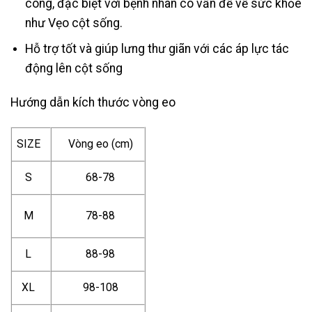
cong, đặc biệt với bệnh nhân có vấn đề về sức khỏe
như Vẹo cột sống.
Hỗ trợ tốt và giúp lưng thư giãn với các áp lực tác
động lên cột sống
Hướng dẫn kích thước vòng eo
SIZE
Vòng eo (cm)
S
68-78
M
78-88
L
88-98
XL
98-108