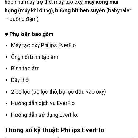
hấp như máy trợ thở, máy tạo oxy,
máy xông mũi
họng
(máy khí dung),
buồng hít hen suyễn
(babyhaler
– buồng đệm).
# Phụ kiện bao gồm
Máy tạo oxy Philips EverFlo
Ống nối bình tạo ẩm
Bình tạo ẩm
Dây thở
2 bộ lọc (bộ lọc thô, bộ lọc đầu vào oxy)
Hướng dẫn dịch vụ EverFlo
Hướng dẫn sử dụng EverFlo.
Thông số kỹ thuật: Philips EverFlo