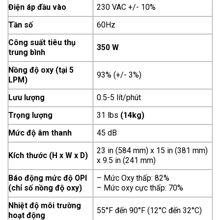
Điện áp đầu vào
230 VAC +/- 10%
Tần số
60Hz
Công suất tiêu thụ
350 W
trung bình
Nồng độ oxy (tại 5
93% (+/- 3%)
LPM)
Lưu lượng
0.5-5 lít/phút
Trọng lượng
31 lbs
(14kg)
Mức độ âm thanh
45 dB
23 in (584 mm) x 15 in (381 mm)
Kích thước (H x W x D)
x 9.5 in (241 mm)
Báo động mức độ OPI
– Mức Oxy thấp: 82%
(chỉ số nồng độ oxy)
– Mức oxy cực thấp: 70%
Nhiệt độ môi trường
55°F đến 90°F (12°C đến 32°C)
hoạt động