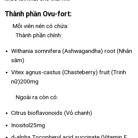
Thành phần Ovu-fort:
Mỗi viên nén có chứa:
Thành phần chính:
Withania somnifera (Ashwagandha) root (Nhân
sâm)
Vitex agnus-castus (Chasteberry) fruit (Trinh
nữ)200mg
Ngoài ra còn có:
Citrus bioflavonoids (Vỏ chanh)
Inositol25mg
d-alpha Tocopheryl acid succinate (Vitamin E