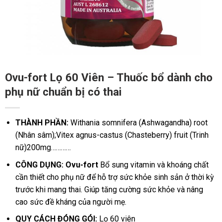
Ovu-fort Lọ 60 Viên – Thuốc bổ dành cho
phụ nữ chuẩn bị có thai
THÀNH PHẦN:
Withania somnifera (Ashwagandha) root
(Nhân sâm);Vitex agnus-castus (Chasteberry) fruit (Trinh
nữ)200mg…………
CÔNG DỤNG: Ovu-fort
Bổ sung vitamin và khoáng chất
cần thiết cho phụ nữ để hỗ trợ sức khỏe sinh sản ở thời kỳ
trước khi mang thai. Giúp tăng cường sức khỏe và nâng
cao sức đề kháng của người mẹ.
QUY CÁCH ĐÓNG GÓI:
Lọ 60 viên