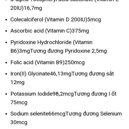
20IU)16,7mg
Colecalciferol (Vitamin D 200IU)5mcg
Ascorbic acid (Vitamin C)375mg
Pyridoxine Hydrochloride (Vitamin
B6)3mgTương đương Pyridoxine 2,5mg
Folic acid (Vitamin B9)250mcg
Iron(II) Glycinate46,13mgTương đương sắt
12mg
Potassium Iodide98,2mcgTương đương I ốt
75mcg
Sodium selenite66mcgTương đương Selenium
30mcg