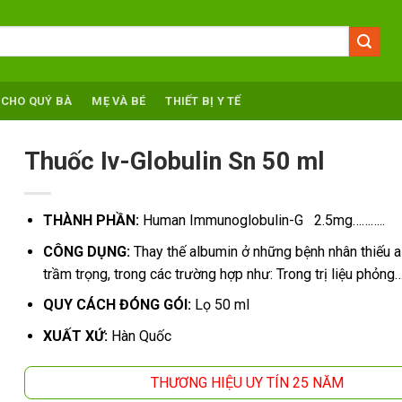
 CHO QUÝ BÀ
MẸ VÀ BÉ
THIẾT BỊ Y TẾ
Thuốc Iv-Globulin Sn 50 ml
THÀNH PHẦN:
Human Immunoglobulin-G 2.5mg………..
CÔNG DỤNG:
Thay thế albumin ở những bệnh nhân thiếu 
trầm trọng, trong các trường hợp như:
Trong trị liệu phỏn
QUY CÁCH ĐÓNG GÓI:
Lọ 50 ml
XUẤT XỨ:
Hàn Quốc
THƯƠNG HIỆU UY TÍN 25 NĂM