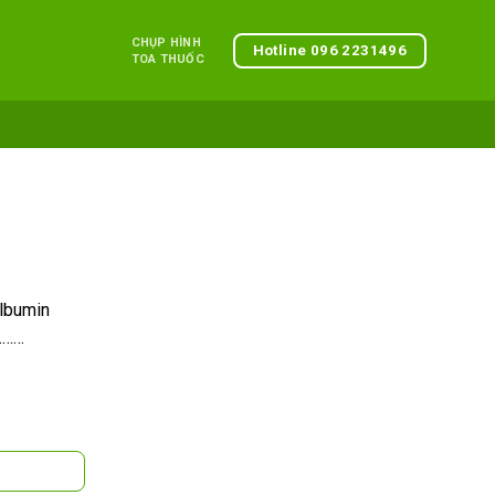
CHỤP HÌNH
Hotline 096 2231496
TOA THUỐC
albumin
g………