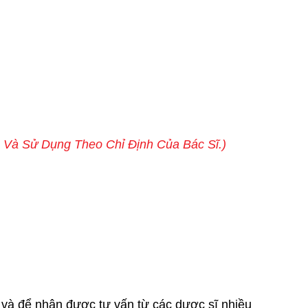
 Và Sử Dụng Theo Chỉ Định Của Bác Sĩ.)
vn và để nhận được tư vấn từ các dược sĩ nhiều