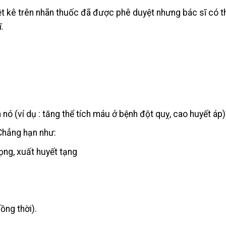
t kê trên nhãn thuốc đã được phê duyệt nhưng bác sĩ có th
ĩ.
 nó (ví dụ : tăng thể tích máu ở bệnh đột quỵ, cao huyết áp
Chẳng hạn như:
ọng, xuất huyết tạng
ồng thời).