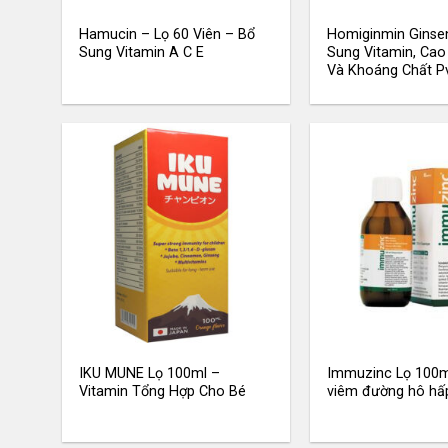
Hamucin – Lọ 60 Viên – Bổ
Homiginmin Ginse
Sung Vitamin A C E
Sung Vitamin, Ca
Và Khoáng Chất Pv
IKU MUNE Lọ 100ml –
Immuzinc Lọ 100ml
Vitamin Tổng Hợp Cho Bé
viêm đường hô hấp