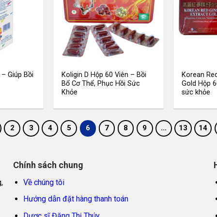
 – Giúp Bồi
Koligin D Hộp 60 Viên – Bồi
Korean Red
Bổ Cơ Thể, Phục Hồi Sức
Gold Hộp 6
Khỏe
sức khỏe
2
3
4
5
6
7
8
9
…
13
14
Chính sách chung
,
Về chúng tôi
Hướng dẫn đặt hàng thanh toán
Dược sĩ Đặng Thị Thúy