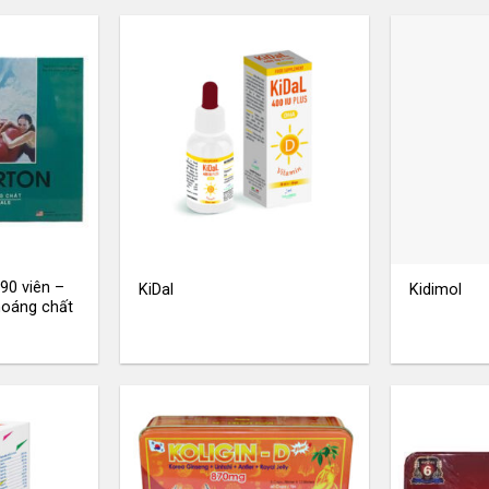
90 viên –
KiDal
Kidimol
hoáng chất