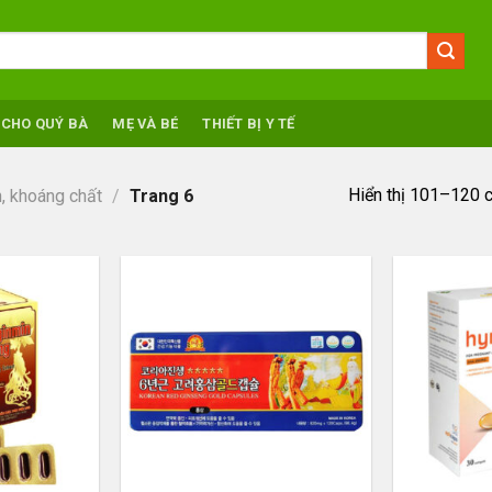
 CHO QUÝ BÀ
MẸ VÀ BÉ
THIẾT BỊ Y TẾ
Hiển thị 101–120 
, khoáng chất
/
Trang 6