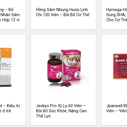
ng – Bổ
Hồng Sâm Nhung Hươu Linh
Hymega Hộ
o Nhân Sâm
Chi 120 Viên – Bồi Bổ Cơ Thể
Sung DHA, 
 Hộp 12 vỉ
Cho Cơ Th
 – Điều trị
Jeskyo Pro IQ Lọ 60 Viên –
Jpanwell B
 ở trẻ
Bồi Bổ Sức Khỏe, Nâng Cao
Viên – Viê
Thể Lực