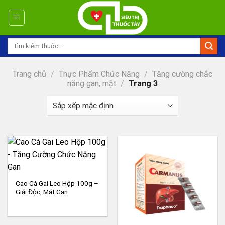
Skip
to
content
Tìm
kiếm:
Trang chủ
/
Thực Phẩm Chức Năng
/
Tăng cường chắc
năng gan, mật
/
Trang 3
Cao Cà Gai Leo Hộp 100g –
Giải Độc, Mát Gan